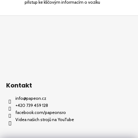
přístup ke klíčovým informacím o vozíku
Z
á
p
a
t
í
Kontakt
info
@
papeon.cz
+420 739 459 128
facebook.com/papeonsro
Videa našich strojů na YouTube