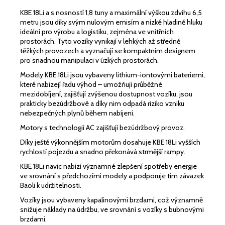
KBE 18Li a s nosností 1,8 tuny a maximální výškou zdvihu 6,5
metru jsou díky svým nulovým emisím a nízké hladině hluku
ideální pro výrobu a logistiku, zejména ve vnitřních
prostorách. Tyto vozíky vynikají v lehkých až středně
těžkých provozech a vyznačují se kompaktním designem
pro snadnou manipulaci v úzkých prostorách.
Modely KBE 18Li jsou vybaveny lithium-iontovými bateriemi,
které nabízejí řadu výhod – umožňují průběžné
mezidobíjení, zajišťují zvýšenou dostupnost vozíku, jsou
prakticky bezúdržbové a díky nim odpadá riziko vzniku
nebezpečných plynů během nabíjení.
Motory s technologií AC zajišťují bezúdržbový provoz.
Díky ještě výkonnějším motorům dosahuje KBE 18Li vyšších
rychlostí pojezdu a snadno překonává strmější rampy.
KBE 18Li navíc nabízí významné zlepšení spotřeby energie
ve srovnání s předchozími modely a podporuje tím závazek
Baoli k udržitelnosti.
Vozíky jsou vybaveny kapalinovými brzdami, což významně
snižuje náklady na údržbu, ve srovnání s vozíky s bubnovými
brzdami.