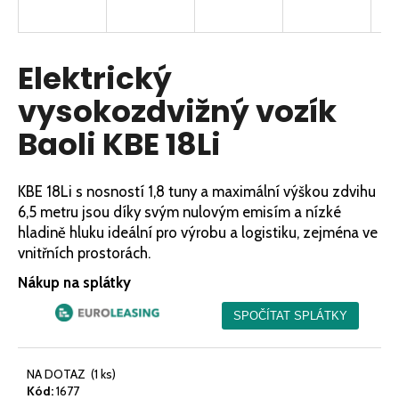
a
j
í
Elektrický
t
vysokozdvižný vozík
?
Baoli KBE 18Li
KBE 18Li s nosností 1,8 tuny a maximální výškou zdvihu
HLEDAT
6,5 metru jsou díky svým nulovým emisím a nízké
hladině hluku ideální pro výrobu a logistiku, zejména ve
vnitřních prostorách.
D
Nákup na splátky
o
p
o
r
NA DOTAZ
(1 ks)
u
Kód:
1677