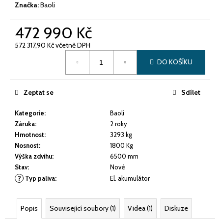
č
Značka:
Baoli
u
j
472 990 Kč
e
m
572 317,90 Kč včetně DPH
e
Měrná
DO KOŠÍKU
cena:
ELEKTRICKÝ
VYSOKOZDVIŽNÝ
Zeptat se
Sdílet
VOZÍK
BAOLI
Kategorie
:
Baoli
KBE
Záruka
:
2 roky
30
Hmotnost
:
3293 kg
533
Nosnost
:
1800 Kg
990
Kč
Výška zdvihu
:
6500 mm
Stav
:
Nové
?
Typ paliva
:
El. akumulátor
Popis
Související soubory (1)
Videa (1)
Diskuze