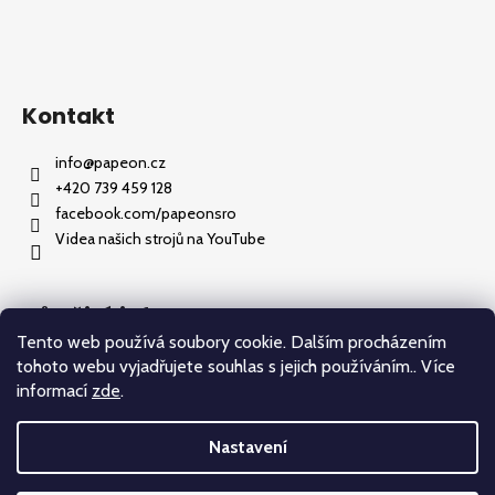
í
a
j
í
t
Kontakt
?
info
@
papeon.cz
+420 739 459 128
facebook.com/papeonsro
Videa našich strojů na YouTube
HLEDAT
Důležité informace
Tento web používá soubory cookie. Dalším procházením
D
Jak nakupovat
tohoto webu vyjadřujete souhlas s jejich používáním.. Více
o
Obchodní podmínky
informací
zde
.
p
Podmínky ochrany osobních údajů
o
r
Nastavení
u
Vytvořil Shoptet