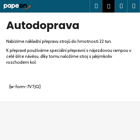
K
Přejít
Hledat
Nákup
M
Přihlášení
na
o
obsah
Zpět
Zpět
košík
š
Autodoprava
í
C
k
o
Nabízíme nákladní přepravu strojů do hmotnosti 22 tun.
p
K přepravě používáme speciální přepravní s nájezdovou rampou v
celé šířce návěsu, díky tomu naložíme stroj s jakýmkoliv
o
rozchodem kol.
t
ř
e
[w-form-7VTJQ]
b
u
Z
j
á
e
p
t
a
e
t
n