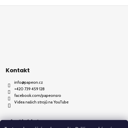
Z
á
p
a
t
í
Kontakt
info
@
papeon.cz
+420 739 459 128
facebook.com/papeonsro
Videa našich strojů na YouTube
Důležité informace