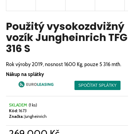
a
j
í
Použitý vysokozdvižný
t
vozík Jungheinrich TFG
?
316 S
Rok výroby 2019, nosnost 1600 Kg, pouze 5 316 mth.
HLEDAT
Nákup na splátky
D
o
SKLADEM
(1 ks)
p
Kód:
1673
o
Značka:
Jungheinrich
r
u
269 000 Kč