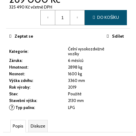
č
u
325 490 Kč včetně DPH
j
Měrná
DO KOŠÍKU
cena:
e
m
e
Zeptat se
Sdílet
Čelní vysokozdvižné
POUŽITÝ
Kategorie
:
vozíky
VYSOKOZDVIŽNÝ
Záruka
:
6 měsíců
VOZÍK
LINDE
Hmotnost
:
2898 kg
H14T
Nosnost
:
1600 kg
-
Výška zdvihu
:
3360 mm
01
Rok výroby
:
2019
289
Stav
:
Použité
000
Stavební výška
:
2130 mm
Kč
?
Typ paliva
:
LPG
Popis
Diskuze