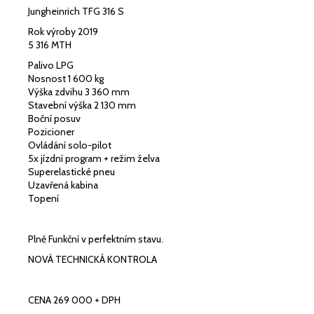
Jungheinrich TFG 316 S
Rok výroby 2019
5 316 MTH
Palivo LPG
Nosnost 1 600 kg
Výška zdvihu 3 360 mm
Stavební výška 2 130 mm
Boční posuv
Pozicioner
Ovládání solo-pilot
5x jízdní program + režim želva
Superelastické pneu
Uzavřená kabina
Topení
Plně Funkční v perfektním stavu.
NOVÁ TECHNICKÁ KONTROLA
CENA 269 000 + DPH