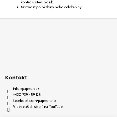
kontrolu stavu vozíku
Možnost polokabiny nebo celokabiny
Z
á
p
a
t
í
Kontakt
info
@
papeon.cz
+420 739 459 128
facebook.com/papeonsro
Videa našich strojů na YouTube