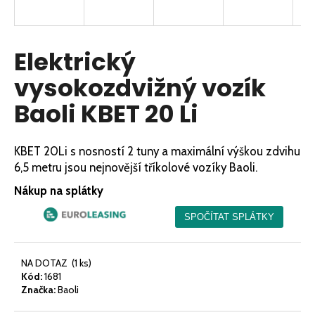
a
j
í
Elektrický
t
vysokozdvižný vozík
?
Baoli KBET 20 Li
KBET 20Li s nosností 2 tuny a maximální výškou zdvihu
HLEDAT
6,5 metru jsou nejnovější tříkolové vozíky Baoli.
Nákup na splátky
D
o
p
NA DOTAZ
(1 ks)
o
Kód:
1681
r
Značka:
Baoli
u