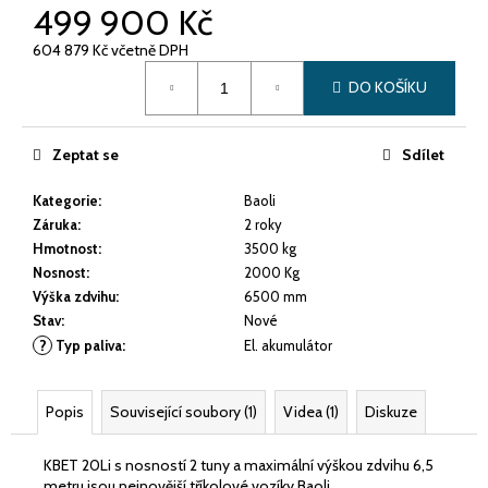
č
499 900 Kč
u
j
604 879 Kč včetně DPH
e
Měrná
DO KOŠÍKU
cena:
m
e
Zeptat se
Sdílet
POUŽITÝ
Kategorie
:
Baoli
VYSOKOZDVIŽNÝ
VOZÍK
Záruka
:
2 roky
JUNGHEINRICH
Hmotnost
:
3500 kg
TFG
Nosnost
:
2000 Kg
316
S
Výška zdvihu
:
6500 mm
Stav
:
Nové
269
000
?
Typ paliva
:
El. akumulátor
Kč
Popis
Související soubory (1)
Videa (1)
Diskuze
KBET 20Li s nosností 2 tuny a maximální výškou zdvihu 6,5
metru jsou nejnovější tříkolové vozíky Baoli.