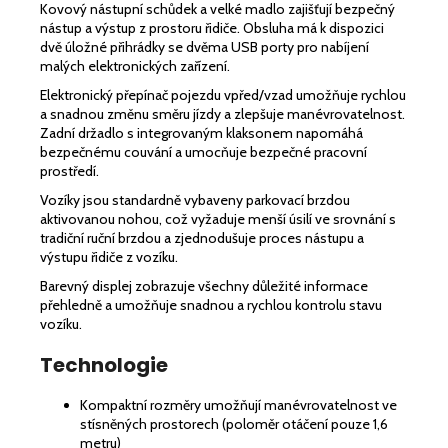
Kovový nástupní schůdek a velké madlo zajišťují bezpečný
nástup a výstup z prostoru řidiče. Obsluha má k dispozici
dvě úložné přihrádky se dvěma USB porty pro nabíjení
malých elektronických zařízení.
Elektronický přepínač pojezdu vpřed/vzad umožňuje rychlou
a snadnou změnu směru jízdy a zlepšuje manévrovatelnost.
Zadní držadlo s integrovaným klaksonem napomáhá
bezpečnému couvání a umocňuje bezpečné pracovní
prostředí.
Vozíky jsou standardně vybaveny parkovací brzdou
aktivovanou nohou, což vyžaduje menší úsilí ve srovnání s
tradiční ruční brzdou a zjednodušuje proces nástupu a
výstupu řidiče z vozíku.
Barevný displej zobrazuje všechny důležité informace
přehledně a umožňuje snadnou a rychlou kontrolu stavu
vozíku.
Technologie
Kompaktní rozměry umožňují manévrovatelnost ve
stísněných prostorech (poloměr otáčení pouze 1,6
metru)