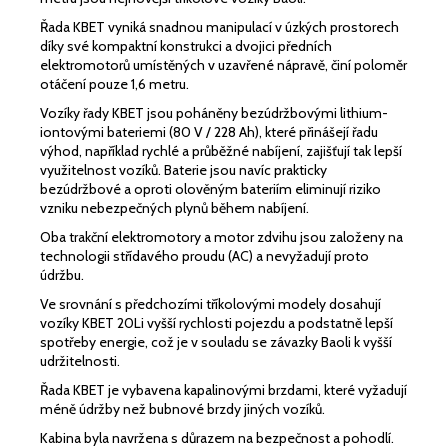
Řada KBET vyniká snadnou manipulací v úzkých prostorech
díky své kompaktní konstrukci a dvojici předních
elektromotorů umístěných v uzavřené nápravě, činí poloměr
otáčení pouze 1,6 metru.
Vozíky řady KBET jsou poháněny bezúdržbovými lithium-
iontovými bateriemi (80 V / 228 Ah), které přinášejí řadu
výhod, například rychlé a průběžné nabíjení, zajišťují tak lepší
využitelnost vozíků. Baterie jsou navíc prakticky
bezúdržbové a oproti olověným bateriím eliminují riziko
vzniku nebezpečných plynů během nabíjení.
Oba trakční elektromotory a motor zdvihu jsou založeny na
technologii střídavého proudu (AC) a nevyžadují proto
údržbu.
Ve srovnání s předchozími tříkolovými modely dosahují
vozíky KBET 20Li vyšší rychlosti pojezdu a podstatně lepší
spotřeby energie, což je v souladu se závazky Baoli k vyšší
udržitelnosti.
Řada KBET je vybavena kapalinovými brzdami, které vyžadují
méně údržby než bubnové brzdy jiných vozíků.
Kabina byla navržena s důrazem na bezpečnost a pohodlí.