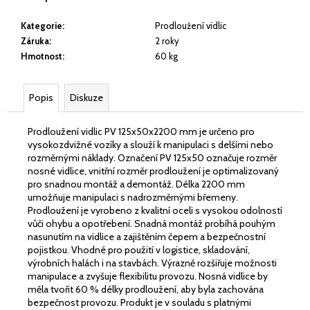
č
u
Kategorie
:
Prodloužení vidlic
j
Záruka
:
2 roky
e
Hmotnost
:
60 kg
m
e
Popis
Diskuze
ELEKTRICKÝ
NÍZKOZDVIŽNÝ
Prodloužení vidlic PV 125x50x2200 mm je určeno pro
VOZÍK
vysokozdvižné vozíky a slouží k manipulaci s delšími nebo
EP
rozměrnými náklady. Označení PV 125x50 označuje rozměr
F4
nosné vidlice, vnitřní rozměr prodloužení je optimalizovaný
201
pro snadnou montáž a demontáž. Délka 2200 mm
48V/40AH
umožňuje manipulaci s nadrozměrnými břemeny.
39
Prodloužení je vyrobeno z kvalitní oceli s vysokou odolností
900
vůči ohybu a opotřebení. Snadná montáž probíhá pouhým
Kč
nasunutím na vidlice a zajištěním čepem a bezpečnostní
pojistkou. Vhodné pro použití v logistice, skladování,
výrobních halách i na stavbách. Výrazně rozšiřuje možnosti
manipulace a zvyšuje flexibilitu provozu. Nosná vidlice by
měla tvořit 60 % délky prodloužení, aby byla zachována
bezpečnost provozu. Produkt je v souladu s platnými