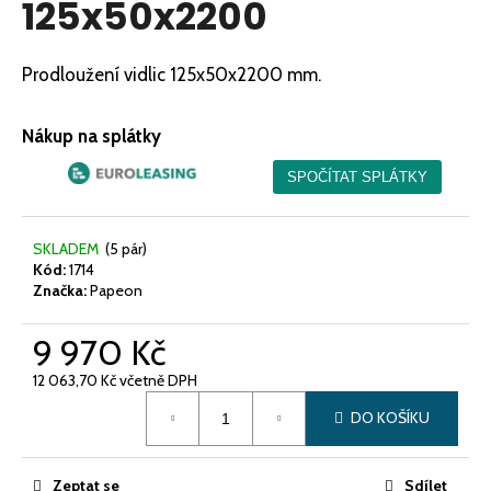
125x50x2200
a
j
Prodloužení vidlic 125x50x2200 mm.
í
t
?
Nákup na splátky
SKLADEM
(5 pár)
HLEDAT
Kód:
1714
Značka:
Papeon
9 970 Kč
D
o
12 063,70 Kč včetně DPH
p
Měrná
o
DO KOŠÍKU
cena:
r
u
Zeptat se
Sdílet