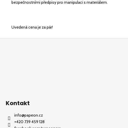
bezpečnostními předpisy pro manipulaci s materiálem.
Uvedená cena je za pár!
Z
á
p
a
t
í
Kontakt
info
@
papeon.cz
+420 739 459 128