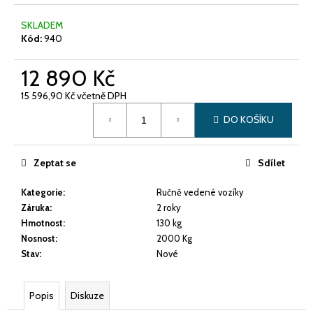
č
u
SKLADEM
j
Kód:
940
e
m
12 890 Kč
e
15 596,90 Kč včetně DPH
Měrná
POUŽITÝ
DO KOŠÍKU
cena:
TERÉNNÍ
VYSOKOZDVIŽNÝ
VOZÍK
Zeptat se
Sdílet
JCB
926
Kategorie
:
Ručně vedené vozíky
280
Záruka
:
2 roky
000
Kč
Hmotnost
:
130 kg
Původně:
Nosnost
:
2000 Kg
349
Stav
:
Nové
000
Kč
Popis
Diskuze