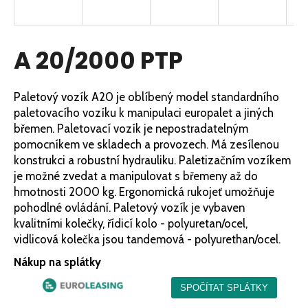
a
j
í
A 20/2000 PTP
t
?
Paletový vozík A20 je oblíbený model standardního
paletovacího vozíku k manipulaci europalet a jiných
břemen. Paletovací vozík je nepostradatelným
pomocníkem ve skladech a provozech. Má zesílenou
HLEDAT
konstrukci a robustní hydrauliku. Paletizačním vozíkem
je možné zvedat a manipulovat s břemeny až do
hmotnosti 2000 kg. Ergonomická rukojeť umožňuje
pohodlné ovládání. Paletový vozík je vybaven
D
kvalitními kolečky, řídicí kolo - polyuretan/ocel,
o
vidlicová kolečka jsou tandemová - polyurethan/ocel.
p
o
Nákup na splátky
r
u