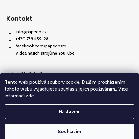
Kontakt
info
@
papeon.cz
+420 739 459 128
facebook.com/papeonsro
Videa našich strojů na YouTube
Důležité informace
Tento web používá soubory cookie. Dalším procházením
Jak nakupovat
tohoto webu vyjadřujete souhlas s jejich používáním.. Více
Obchodní podmínky
informací
zde
.
Podmínky ochrany osobních údajů
Nastavení
Vytvořil Shoptet
Souhlasím
Copyright 2026
Papeon
. Všechna práva vyhrazena.