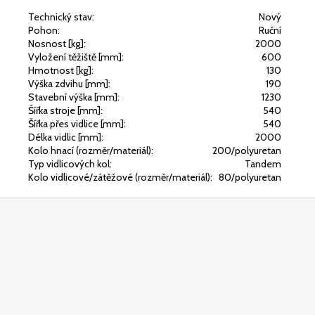
Technický stav:
Nový
Pohon:
Ruční
Nosnost [kg]:
2000
Vyložení těžiště [mm]:
600
Hmotnost [kg]:
130
Výška zdvihu [mm]:
190
Stavební výška [mm]:
1230
Šířka stroje [mm]:
540
Šířka přes vidlice [mm]:
540
Délka vidlic [mm]:
2000
Kolo hnací (rozměr/materiál):
200/polyuretan
Typ vidlicových kol:
Tandem
Kolo vidlicové/zátěžové (rozměr/materiál):
80/polyuretan
Z
á
p
a
t
í