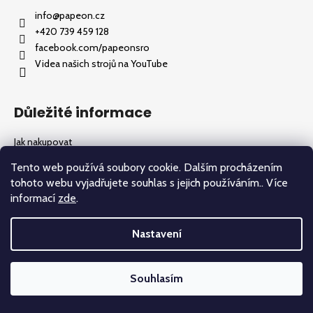
a
info
@
papeon.cz
j
+420 739 459 128
facebook.com/papeonsro
í
Videa našich strojů na YouTube
t
?
Důležité informace
Jak nakupovat
Obchodní podmínky
HLEDAT
Tento web používá soubory cookie. Dalším procházením
Podmínky ochrany osobních údajů
tohoto webu vyjadřujete souhlas s jejich používáním.. Více
informací
zde
.
D
Vytvořil Shoptet
Nastavení
o
Copyright 2026
Papeon
. Všechna práva vyhrazena.
p
o
Souhlasím
r
u