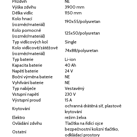
Přízdvih
NE
Výška zdvihu
3900 mm
Délka vidlic
1150 mm
Kolo hnací
190x55/polyuretan
(rozměr/materiál)
Kolo pomocné
125x50/polyuretan
(rozměr/materiál)
Typ vidlicových kol
Single
Kolo vidlicové/zátěžové
74x88/polyuretan
(rozměr/materiál)
Typ baterie
Li-ion
Kapacita baterie
40 Ah
Napětí baterie
24 V
Boční výměna baterie
NE
Vyhřívání baterie
NE
Typ nabíječe
Vestavěný
Vstupní napětí
230 V
Výstupní proud
15 A
ochranná drátěná síť, plastové
Krytování
krytování
Elektro
režim želva
Ovládání zdvihu
Tlačítka na řídící ojce
bezpečnostní kolizní tlačítko,
Ostatní
odkládací prostory