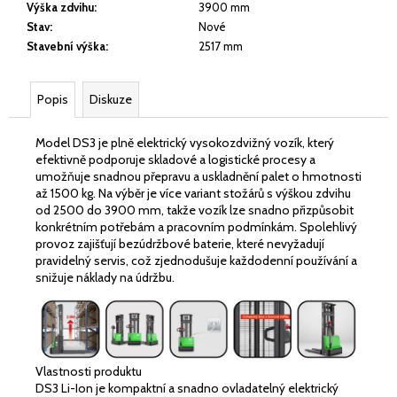
Výška zdvihu
:
3900 mm
Stav
:
Nové
Stavební výška
:
2517 mm
Popis
Diskuze
Model DS3 je plně elektrický vysokozdvižný vozík, který
efektivně podporuje skladové a logistické procesy a
umožňuje snadnou přepravu a uskladnění palet o hmotnosti
až 1500 kg. Na výběr je více variant stožárů s výškou zdvihu
od 2500 do 3900 mm, takže vozík lze snadno přizpůsobit
konkrétním potřebám a pracovním podmínkám. Spolehlivý
provoz zajišťují bezúdržbové baterie, které nevyžadují
pravidelný servis, což zjednodušuje každodenní používání a
snižuje náklady na údržbu.
Vlastnosti produktu
DS3 Li-Ion je kompaktní a snadno ovladatelný elektrický